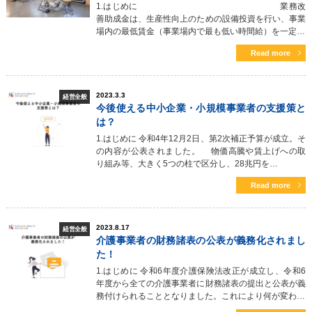
1.はじめに 業務改
善助成金は、生産性向上のための設備投資を行い、事業
場内の最低賃金（事業場内で最も低い時間給）を一定…
Read more
2023.3.3
経営全般
今後使える中小企業・小規模事業者の支援策と
は？
1.はじめに 令和4年12月2日、第2次補正予算が成立。そ
の内容が公表されました。 物価高騰や賃上げへの取
り組み等、大きく5つの柱で区分し、28兆円を…
Read more
2023.8.17
経営全般
介護事業者の財務諸表の公表が義務化されまし
た！
1.はじめに 令和6年度介護保険法改正が成立し、令和6
年度から全ての介護事業者に財務諸表の提出と公表が義
務付けられることとなりました。これにより何が変わ…