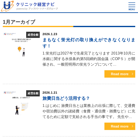
1月アーカイブ
2026.1.23
経営全般
まもなく蛍光灯の取り換えができなくなりま
す！
1.蛍光灯は2027年で生産完了となります 2013年10月に
水銀に関する水俣条約第5回締約国会議（COP５）が開
催され、一般照明用の蛍光ランプについて…
Read more
2026.1.21
経営全般
旅費日当どう活用する？
1.はじめに 旅費日当とは業務上の出張に際して、交通費
や宿泊費以外の諸経費（食費・通信費・雑費など）に充
てるために定額で支給される手当の事です。 先生や…
Read more