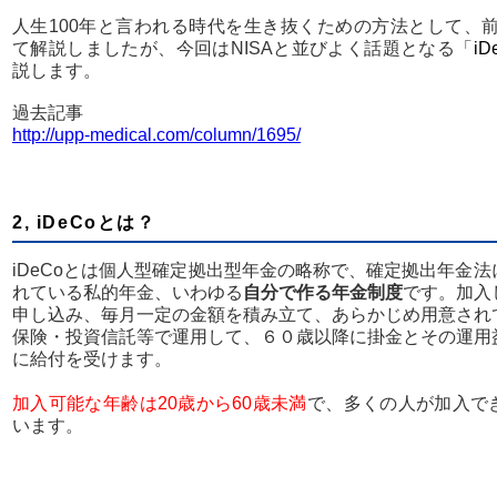
人生100年と言われる時代を生き抜くための方法として、前
て解説しましたが、今回はNISAと並びよく話題となる
「
iD
説します。
過去記事
http://upp-medical.com/column/1695/
2, iDeCoとは？
iDeCoとは個人型確定拠出型年金の略称で、確定拠出年金
れている私的年金、いわゆる
自分で作る年金制度
です。加入
申し込み、毎月一定の金額を積み立て、あらかじめ用意され
保険・投資信託等で運用して、６０歳以降に掛金とその運用
に給付を受けます。
加入可能な年齢は20歳から60歳未満
で、多くの人が加入で
います。