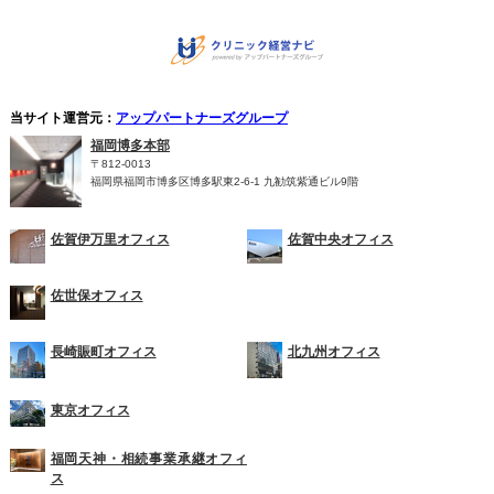
当サイト運営元：
アップパートナーズグループ
福岡博多本部
〒812-0013
福岡県福岡市博多区博多駅東2-6-1 九勧筑紫通ビル9階
佐賀伊万里オフィス
佐賀中央オフィス
佐世保オフィス
長崎賑町オフィス
北九州オフィス
東京オフィス
福岡天神・相続事業承継オフィ
ス