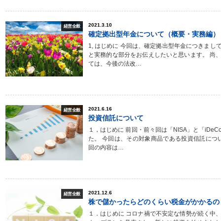
2021.3.10
経営全般
確定拠出型年金について（概要・実務編）
1, はじめに 今回は、確定拠出型年金につきまし
と実務的な部分をお伝えしたいと思います。 尚
ては、今後の法改…
2021.6.16
経営全般
投資信託について
１，はじめに 前回・前々回は「NISA」と「iDe
た。 今回は、その対象商品である投資信託につい
回の内容は…
2021.12.6
経営全般
株で儲かったらどのくらい税金がかかるの
１．はじめに コロナ禍で不安定な情勢が続く中