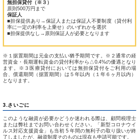
無担保貸付（※３）
原則500万円まで
保証人
■担保提供あり→保証人または保証人不要制度（貸付利
率に一定の利率を上乗せ）のいずれかを選択
■担保提供なし→原則保証人が必要となります
※１据置期間は元金の支払い猶予期間です。※２通常の経
営資金・長期運転資金の貸付利率から△0.4%の優遇となり
ます。※３医療貸付においては無担保貸付をご利用の場
合、償還期間（据置期間）は５年以内（１年６ヶ月以内）
となります。
3.さいごに
このような融資が必要かどうか迷われる際は、顧問税理士
または弊社までお問い合わせください。「新型コロナウイ
ルス対応支援資金」も当初 5 年間の無利子の取り扱いが終
了しましたが、融資制度そのものは現在も申請可能です。