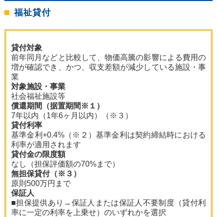
福祉貸付
貸付対象
前年同月などと比較して、物価高騰の影響による費用の
増が確認でき、かつ、収支差額が減少している施設・事
業
対象施設・事業
社会福祉施設等
償還期間（据置期間※１）
7年以内（1年6ヶ月以内）（※３）
貸付利率
基準金利+0.4%（※２）基準金利は契約締結時における
利率が適用されます
貸付金の限度額
なし（担保評価額の70%まで）
無担保貸付（※３）
原則500万円まで
保証人
■担保提供あり→保証人または保証人不要制度（貸付利
率に一定の利率を上乗せ）のいずれかを選択