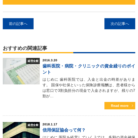
前の記事へ
次の記事へ
おすすめの関連記事
2016.3.20
経営全般
歯科医院・病院・クリニックの資金繰りのポイ
ント
はじめに 歯科医院では、入金と出金の時差がありま
す。 国保や社保といった保険診療報酬は、患者様から
は窓口で3割負担分の現金で入金されますが、残りの7
割が…
Read more
2018.1.17
経営全般
信用保証協会って何？
はじめに 医院を経営していく上では、多額の資金確保