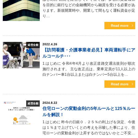
を目的に銀行などの金融機関から融資を受ける必要があ
ります。新規開業時や、開業して間もなく運転資金が足
り…
Read more
2022.4.26
経営全般
【訪問看護・介護事業者必見】車両運転手にア
ルコールチ･･･
1.はじめに 令和4年4月より改正道路交通法規則が順次
施行されます。 主な改正点は、乗車定員が11人以上の
白ナンバー車1台以上または白ナンバー5台以上を…
Read more
2024.8.22
経営全般
住宅ローンの変動金利の5年ルールと125％ルー
ルを解説！
1.はじめに 昨今の日銀０．２５％の利上げを決定、今後
は１％まで上げていくとの考えを示唆した事により、住
宅ローンの変動金利が上昇するのではないかとご不安…