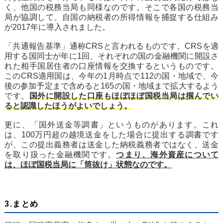
く、他国の税務当局も同様なのです。そこで各国の税務当
局が協調して、自国の納税者の所得情報を捕捉する仕組み
が2017年に導入されました。
「共通報告基準」通称CRSと言われるものです。CRSを適
用する国同士が年に1回、それぞれの国の金融機関に開設さ
れた相手国居住者の口座情報を交換するというものです。
このCRS適用国は、今年の1月時点で112の国・地域で、今
後の参加予定まで含めると165の国・地域まで拡大するよう
です。
国外に開設した口座もほぼほぼ国税当局は掴んでい
ると認識したほうがよいでしょう。
更に、「国外送金等調書」というものがあります。これ
は、100万円超の越境送金をした場合に提出する調書です
が、この提出義務者は送金した納税義務者ではなく、送金
を取り扱った金融機関です。
つまり、海外資産について
は、ほぼ国税当局に「筒抜け」状態なのです。
3.まとめ