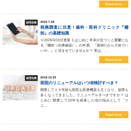
Read more
2022.7.28
経営全般
税務調査に注意！歯科・医科クリニック『棚
卸』の基礎知識
※2026/3/10日更新 1.はじめに 年末が近づくと憂鬱にな
る『棚卸（在庫確認）』の作業。『面倒だから大体でい
いや…』と済ませていませんか？ 実は、…
Read more
2018.10.25
経営全般
医院のリニューアルはいつ頃検討すべき？
開業して１０年経ち医院も医療機器も古くなり、故障も
多くなってきました。リニューアルすべきですか？ は
じめに 開業して10年を経過した頃の悩みとして「リ
ニ…
Read more