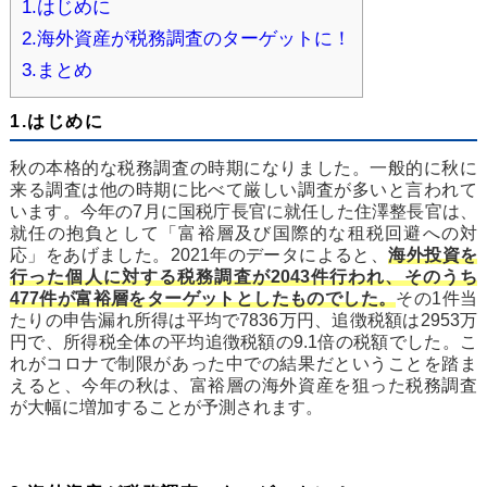
1.はじめに
2.海外資産が税務調査のターゲットに！
3.まとめ
1.はじめに
秋の本格的な税務調査の時期になりました。一般的に秋に
来る調査は他の時期に比べて厳しい調査が多いと言われて
います。今年の7月に国税庁長官に就任した住澤整長官は、
就任の抱負として「富裕層及び国際的な租税回避への対
応」をあげました。2021年のデータによると、
海外投資を
行った個人に対する税務調査が2043件行われ、そのうち
477件が富裕層をターゲットとしたものでした。
その1件当
たりの申告漏れ所得は平均で7836万円、追徴税額は2953万
円で、所得税全体の平均追徴税額の9.1倍の税額でした。こ
れがコロナで制限があった中での結果だということを踏ま
えると、今年の秋は、富裕層の海外資産を狙った税務調査
が大幅に増加することが予測されます。