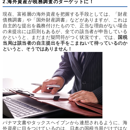
2.海外資産が税務調査のターゲットに！
現在、富裕層の海外資産を把握する手段としては、「財産
債務調書」や「国外財産調書」などがありますが、これは
自主的な提出を義務付けたもので、正当な理由がない場合
の未提出には罰則もあるが、全ての該当者が申告している
かというと、まだまだ疑問符がつく状況です。では、
国税
当局は該当者の自主提出を手をこまねいて待っているのか
というと、そうではありません！
パナマ文書やタックスヘイブンから連想されるように、海
外資産に目をつけているのは、日本の国税当局だけではな