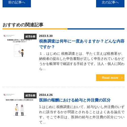
前の記事へ
次の記事へ
おすすめの関連記事
2023.5.30
経営全般
税務調査は何年に一度ありますか？どんな内容
ですか？
１．はじめに 税務調査とは、平たく言えば税務署が、
納税者の提出した申告書類が正しく申告されているかど
うかを帳簿等で確認する手続きです。法人・個人に関わ
ら…
Read more
2024.4.26
経営全般
医師の報酬における給与と外注費の区分
1.はじめに 税務調査において、給与ないし外注費のいず
れに該当するかが問題とされることはよくある論点で
す。そこで本日は、医師の給与と外注費の区分につい
て…