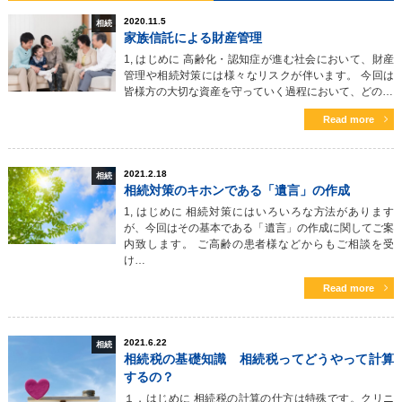
2020.11.5
相続
家族信託による財産管理
1, はじめに 高齢化・認知症が進む社会において、財産
管理や相続対策には様々なリスクが伴います。 今回は
皆様方の大切な資産を守っていく過程において、どの…
Read more
2021.2.18
相続
相続対策のキホンである「遺言」の作成
1, はじめに 相続対策にはいろいろな方法があります
が、今回はその基本である「遺言」の作成に関してご案
内致します。 ご高齢の患者様などからもご相談を受
け…
Read more
2021.6.22
相続
相続税の基礎知識 相続税ってどうやって計算
するの？
１，はじめに 相続税の計算の仕方は特殊です。クリニ