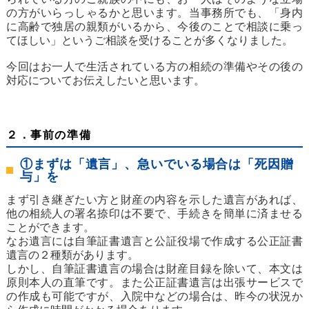
の方がいらっしゃるかと思います。当事務所でも、「身内
に高齢で独居の親類がいるから、今後のことで相談に乗っ
てほしい」というご相談を受けることが多くなりました。
今回はお一人で生活されている方の相続の準備やその後の
対応についてお伝えしたいと思います。
２．事前の準備
①まずは「遺言」、急いでいる場合は「死因贈
与」を
まず引き継ぎたい方と財産の内容を示した遺言があれば、
他の相続人の署名捺印は不要で、手続きを簡単に済ませる
ことができます。
なお遺言には自筆証書遺言と公証役場で作成する公正証書
遺言の２種類があります。
しかし、自筆証書遺言の場合は財産目録を除いて、本文は
原則本人の直筆です。また公正証書遺言は出張サービスで
の作成も可能ですが、入院中などの場合は、昨今の状況か