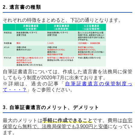
2. 遺言書の種類
それぞれの特徴をまとめると、下記の通りとなります。
自筆証書遺言については、作成した遺言書を法務局に保管
してもらう制度が2020年7月に出来ております。
※詳細は、過去の記事「
自筆証書遺言の保管制度っ
て・・・？
」をご参照ください。
3. 自筆証書遺言のメリット、デメリット
最大のメリットは
手軽に作成できること
です。費用は
自宅
保管なら無料で、法務局保管でも3,900円と安価
になってい
ます。