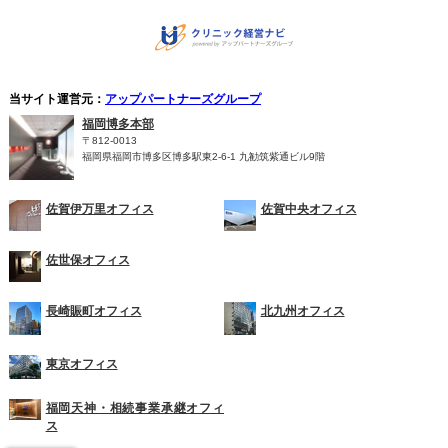
当サイト運営元：
アップパートナーズグループ
福岡博多本部
〒812-0013
福岡県福岡市博多区博多駅東2-6-1 九勧筑紫通ビル9階
佐賀伊万里オフィス
佐賀中央オフィス
佐世保オフィス
長崎賑町オフィス
北九州オフィス
東京オフィス
福岡天神・相続事業承継オフィ
ス