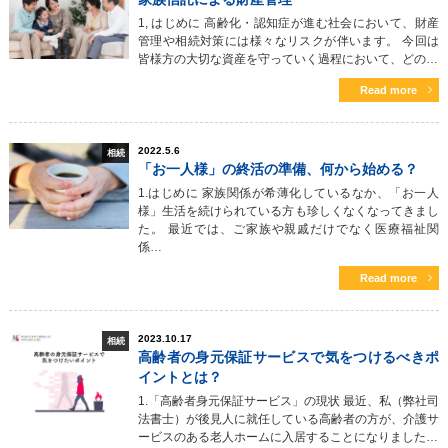
1, はじめに 高齢化・認知症が進む社会において、財産
管理や相続対策には様々なリスクが伴います。 今回は
皆様方の大切な資産を守っていく過程において、どの…
Read more
2022.5.6
相続
「お一人様」の終活の準備、何から始める？
1.はじめに 家族関係が希薄化しているなか、「お一人
様」生活を続けられている方も珍しくなくなってきまし
た。 最近では、ご家族や親戚だけでなく医療福祉関
係…
Read more
2023.10.17
相続
高齢者の身元保証サービスで気をつけるべきポ
イントとは？
1.「高齢者身元保証サービス」の現状 最近、私（弊社司
法書士）が後見人に就任している高齢者の方が、介護サ
ービスのある老人ホームに入居することになりました…